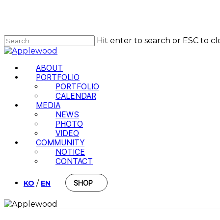
Skip
to
main
content
Hit enter to search or ESC to cl
Close
Search
Menu
ABOUT
PORTFOLIO
PORTFOLIO
CALENDAR
MEDIA
NEWS
PHOTO
VIDEO
COMMUNITY
NOTICE
CONTACT
/
KO
EN
SHOP