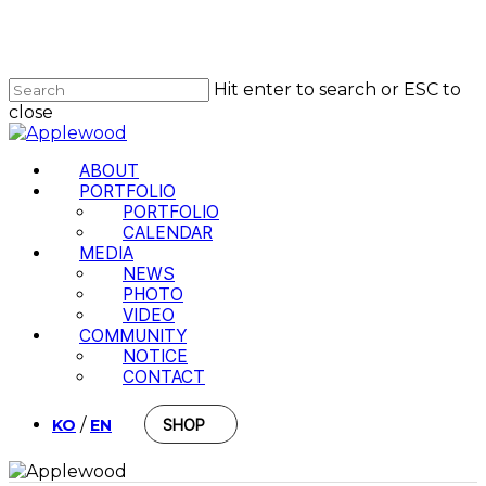
Skip
to
Close
main
Menu
content
Hit enter to search or ESC to
close
Close
Search
Menu
ABOUT
PORTFOLIO
PORTFOLIO
CALENDAR
MEDIA
NEWS
PHOTO
VIDEO
COMMUNITY
NOTICE
CONTACT
/
KO
EN
SHOP