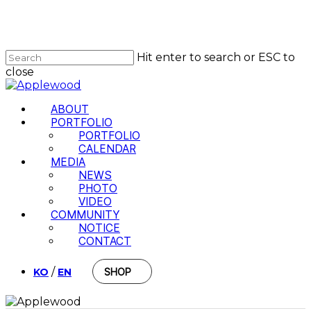
Skip
to
Close
main
Menu
content
Hit enter to search or ESC to
close
Close
Search
Menu
ABOUT
PORTFOLIO
PORTFOLIO
CALENDAR
MEDIA
NEWS
PHOTO
VIDEO
COMMUNITY
NOTICE
CONTACT
/
KO
EN
SHOP